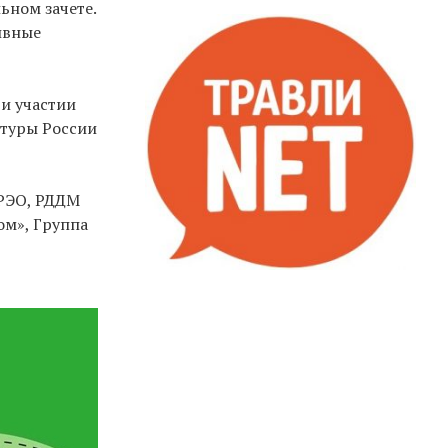
ьном зачете.
ивные
и участии
туры России
 РЭО, РДДМ
ом», Группа