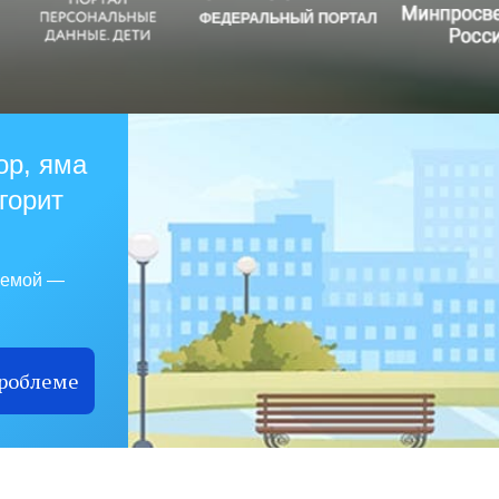
ор, яма
 горит
лемой —
проблеме