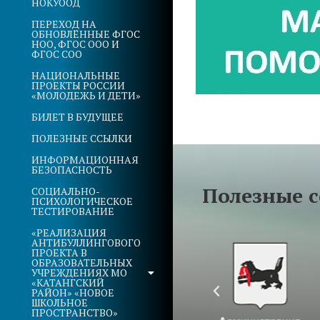
НОКУООД
ПЕРЕХОД НА
ОБНОВЛЁННЫЕ ФГОС
НОО, ФГОС ООО И
ФГОС СОО
НАЦИОНАЛЬНЫЕ
ПРОЕКТЫ РОССИИ
«МОЛОДЕЖЬ И ДЕТИ»
БИЛЕТ В БУДУЩЕЕ
ПОЛЕЗНЫЕ ССЫЛКИ
ИНФОРМАЦИОННАЯ
БЕЗОПАСНОСТЬ
Полезные 
СОЦИАЛЬНО-
ПСИХОЛОГИЧЕСКОЕ
ТЕСТИРОВАНИЕ
«РЕАЛИЗАЦИЯ
АНТИБУЛЛИНГОВОГО
ПРОЕКТА В
ОБРАЗОВАТЕЛЬНЫХ
УЧРЕЖДЕНИЯХ МО
«КАТАНГСКИЙ
РАЙОН» «НОВОЕ
ШКОЛЬНОЕ
ПРОСТРАНСТВО»