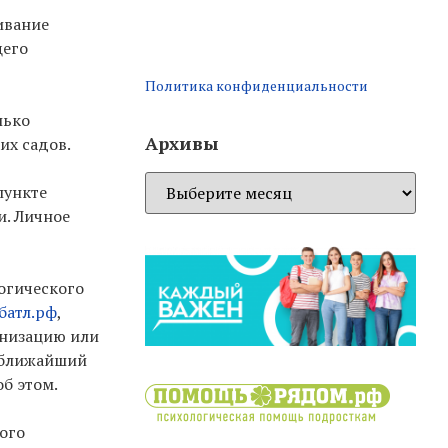
ивание
щего
Политика конфиденциальности
лько
Архивы
их садов.
пункте
и. Личное
огического
батл.рф
,
анизацию или
е ближайший
об этом.
ого