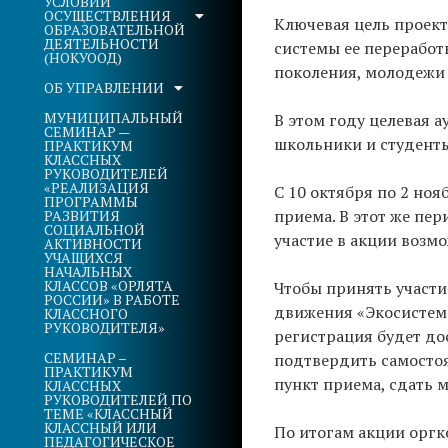
УСЛОВИЙ
ОСУЩЕСТВЛЕНИЯ
Ключевая цель проект
ОБРАЗОВАТЕЛЬНОЙ
ДЕЯТЕЛЬНОСТИ
системы ее переработ
(НОКУООД)
поколения, молодежи 
ОБ УПРАВЛЕНИИ
МУНИЦИПАЛЬНЫЙ
В этом году целевая 
СЕМИНАР —
школьники и студенты
ПРАКТИКУМ
КЛАССНЫХ
РУКОВОДИТЕЛЕЙ
«РЕАЛИЗАЦИЯ
С 10 октября по 2 ноя
ПРОГРАММЫ
приема. В этот же пе
РАЗВИТИЯ
СОЦИАЛЬНОЙ
участие в акции возм
АКТИВНОСТИ
УЧАЩИХСЯ
НАЧАЛЬНЫХ
КЛАССОВ «ОРЛЯТА
Чтобы принять участи
РОССИИ» В РАБОТЕ
движения «Экосистема
КЛАССНОГО
РУКОВОДИТЕЛЯ»
регистрация будет до
СЕМИНАР –
подтвердить самостоя
ПРАКТИКУМ
пункт приема, сдать м
КЛАССНЫХ
РУКОВОДИТЕЛЕЙ ПО
ТЕМЕ «КЛАССНЫЙ
КЛАССНЫЙ ИЛИ
По итогам акции оргк
ПЕДАГОГИЧЕСКОЕ