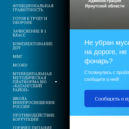
ФУНКЦИОНАЛЬНАЯ
ГРАМОТНОСТЬ
ГОТОВ К ТРУДУ И
ОБОРОНЕ
ЗАЧИСЛЕНИЕ В 1
КЛАСС
Не убран мус
КОМПЛЕКТОВАНИЕ
ДОУ
на дороге, не
ММГ
фонарь?
МСОКО
Столкнулись с проб
МУНИЦИПАЛЬНАЯ
МЕТОДИЧЕСКАЯ
сообщите о ней!
ПЛАТФОРМА МО
«КАТАНГСКИЙ
РАЙОН»
Сообщить о 
ШКОЛА
МИНПРОСВЕЩЕНИЯ
РОССИИ
ПРОТИВОДЕЙСТВИЕ
КОРРУПЦИИ
ГОРЯЧЕЕ ПИТАНИЕ