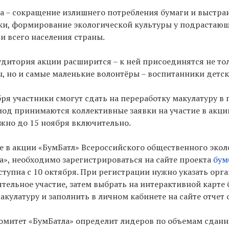
а – сокращение излишнего потребления бумаги и выстра
ки, формирование экологической культуры у подрастаю
и всего населения страны.
аудитория акции расширится – к ней присоединятся не то
, но и самые маленькие волонтёры – воспитанники детск
бря участники смогут сдать на переработку макулатуру в 
риод принимаются коллективные заявки на участие в акци
ожно до 15 ноября включительно.
е в акции «БумБатл» Всероссийского общественного экол
», необходимо зарегистрироваться на сайте проекта
бум
ступна с 10 октября. При регистрации нужно указать орг
тельное участие, затем выбрать на интерактивной карт
акулатуру и заполнить в личном кабинете на сайте отчет 
омитет «БумБатла» определит лидеров по объемам сданн