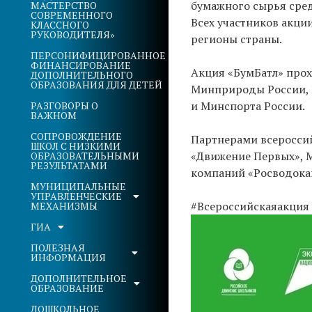
бумажного сырья среди
МАСТЕРСТВО
СОВРЕМЕННОГО
Всех участников акци
КЛАССНОГО
РУКОВОДИТЕЛЯ»
регионы страны.
ПЕРСОНИФИЦИРОВАННОЕ
ФИНАНСИРОВАНИЕ
Акция «БумБатл» прох
ДОПОЛНИТЕЛЬНОГО
ОБРАЗОВАНИЯ ДЛЯ ДЕТЕЙ
Минприроды России, 
и Минспорта России.
РАЗГОВОРЫ О
ВАЖНОМ
СОПРОВОЖДЕНИЕ
Партнерами всероссий
ШКОЛ С НИЗКИМИ
«Движение Первых», М
ОБРАЗОВАТЕЛЬНЫМИ
РЕЗУЛЬТАТАМИ
компаний «Росводокан
МУНИЦИПАЛЬНЫЕ
УПРАВЛЕНЧЕСКИЕ
#Всероссийскаяакция
МЕХАНИЗМЫ
ГИА
ПОЛЕЗНАЯ
ИНФОРМАЦИЯ
ДОПОЛНИТЕЛЬНОЕ
ОБРАЗОВАНИЕ
ДОШКОЛЬНОЕ