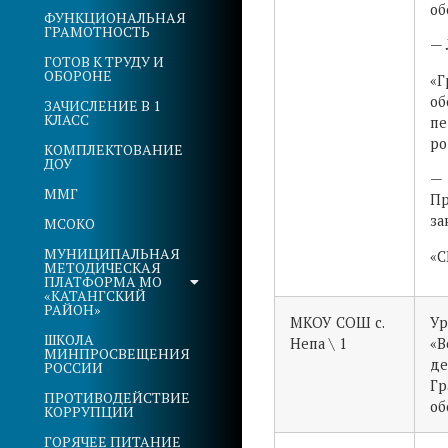
об
ФУНКЦИОНАЛЬНАЯ
ГРАМОТНОСТЬ
— 
ГОТОВ К ТРУДУ И
ОБОРОНЕ
«Г
об
ЗАЧИСЛЕНИЕ В 1
КЛАСС
пе
ро
КОМПЛЕКТОВАНИЕ
ДОУ
—
ММГ
Пр
за
МСОКО
МУНИЦИПАЛЬНАЯ
«С
МЕТОДИЧЕСКАЯ
ПЛАТФОРМА МО
«КАТАНГСКИЙ
РАЙОН»
МКОУ СОШ с.
Ур
ШКОЛА
Непа \ 1
«В
МИНПРОСВЕЩЕНИЯ
де
РОССИИ
Гр
ПРОТИВОДЕЙСТВИЕ
об
КОРРУПЦИИ
ГОРЯЧЕЕ ПИТАНИЕ