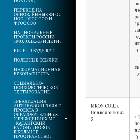
НОКУООД
во
ПЕРЕХОД НА
де
ОБНОВЛЁННЫЕ ФГОС
ра
НОО, ФГОС ООО И
ФГОС СОО
гр
за
НАЦИОНАЛЬНЫЕ
од
ПРОЕКТЫ РОССИИ
«МОЛОДЕЖЬ И ДЕТИ»
на
кр
БИЛЕТ В БУДУЩЕЕ
ПОЛЕЗНЫЕ ССЫЛКИ
— 
ви
ИНФОРМАЦИОННАЯ
БЕЗОПАСНОСТЬ
Це
СОЦИАЛЬНО-
ПСИХОЛОГИЧЕСКОЕ
ТЕСТИРОВАНИЕ
«РЕАЛИЗАЦИЯ
АНТИБУЛЛИНГОВОГО
МКОУ СОШ с.
— 
ПРОЕКТА В
Подволошино\
ОБРАЗОВАТЕЛЬНЫХ
« 
УЧРЕЖДЕНИЯХ МО
3
«КАТАНГСКИЙ
Вс
РАЙОН» «НОВОЕ
де
ШКОЛЬНОЕ
ПРОСТРАНСТВО»
Гр