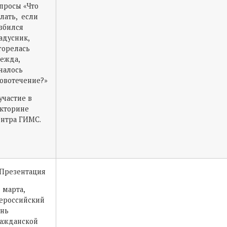
просы «Что
лать, если
збился
адусник,
горелась
ежда,
чалось
овотечение?»
участие в
кторине
нтра ГИМС.
Презентация
1 марта,
ероссийский
нь
ажданской