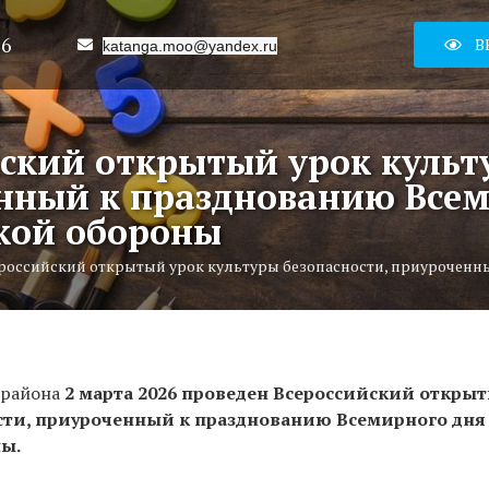
16
В
katanga.moo@yandex.ru
ский открытый урок культ
нный к празднованию Всем
кой обороны
российский открытый урок культуры безопасности, приурочен
 района
2 марта 2026 проведен Всероссийский откры
сти, приуроченный к празднованию Всемирного дня
ы.