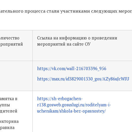
вательного процесса стали участниками следующих меро
личество
Ссылка на информацию о проведении
роприятий
мероприятий на сайте ОУ
https://vk.com/wall-216703396_956
https://max.ru/id3829001330_gos/AZy86uJcWIU
амятка в
https://sh-erbogachen-
уппы
r138.gosweb.gosuslugi.ru/roditelyam-i-
дителей
uchenikam/shkola-bez-opasnostey/
икторина
равила