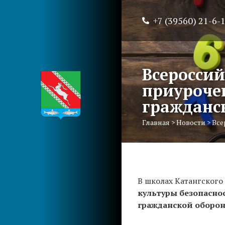
+7 (39560) 21-6-
Всероссий
приуроче
гражданс
Главная
>
Новости
>
Все
В школах Катангского
культуры безопасно
гражданской оборон