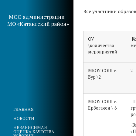
Все участники образо
МОО администрации
МО «Катангский район»
ОУ
Ко
\количество
ме
мероприятий
МКОУ СОШ с.
2
Бур \2
МКОУ СОШ с.
-П
Ербогачен \ 6
гр
ГЛАВНАЯ
ро
НОВОСТИ
-В
НЕЗАВИСИМАЯ
«П
ОЦЕНКА КАЧЕСТВА
УСЛОВИЙ