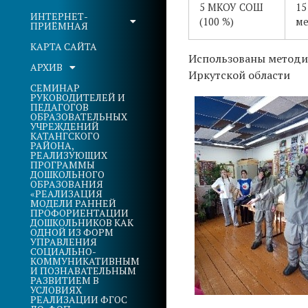
5 МКОУ СОШ
15
ИНТЕРНЕТ-
(100 %)
ме
ПРИЁМНАЯ
КАРТА САЙТА
Использованы методи
АРХИВ
Иркутской области
СЕМИНАР
РУКОВОДИТЕЛЕЙ И
ПЕДАГОГОВ
ОБРАЗОВАТЕЛЬНЫХ
УЧРЕЖДЕНИЙ
КАТАНГСКОГО
РАЙОНА,
РЕАЛИЗУЮЩИХ
ПРОГРАММЫ
ДОШКОЛЬНОГО
ОБРАЗОВАНИЯ
«РЕАЛИЗАЦИЯ
МОДЕЛИ РАННЕЙ
ПРОФОРИЕНТАЦИИ
ДОШКОЛЬНИКОВ КАК
ОДНОЙ ИЗ ФОРМ
УПРАВЛЕНИЯ
СОЦИАЛЬНО-
КОММУНИКАТИВНЫМ
И ПОЗНАВАТЕЛЬНЫМ
РАЗВИТИЕМ В
УСЛОВИЯХ
РЕАЛИЗАЦИИ ФГОС