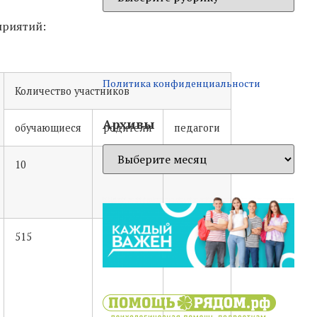
приятий:
Политика конфиденциальности
Количество участников
Архивы
обучающиеся
родители
педагоги
10
0
2
515
265
33