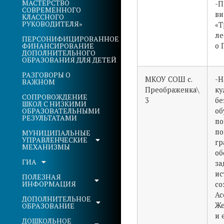
МАСТЕРСТВО
-П
СОВРЕМЕННОГО
ви
КЛАССНОГО
РУКОВОДИТЕЛЯ»
«Т
ле
ПЕРСОНИФИЦИРОВАННОЕ
ФИНАНСИРОВАНИЕ
о 
ДОПОЛНИТЕЛЬНОГО
ОБРАЗОВАНИЯ ДЛЯ ДЕТЕЙ
РАЗГОВОРЫ О
МКОУ СОШ с.
-Н
ВАЖНОМ
Преображенка\
ку
СОПРОВОЖДЕНИЕ
3
бе
ШКОЛ С НИЗКИМИ
об
ОБРАЗОВАТЕЛЬНЫМИ
РЕЗУЛЬТАТАМИ
по
по
МУНИЦИПАЛЬНЫЕ
УПРАВЛЕНЧЕСКИЕ
гр
МЕХАНИЗМЫ
об
ГИА
за
ис
ПОЛЕЗНАЯ
ИНФОРМАЦИЯ
со
Ас
ДОПОЛНИТЕЛЬНОЕ
Же
ОБРАЗОВАНИЕ
и 
ДОШКОЛЬНОЕ