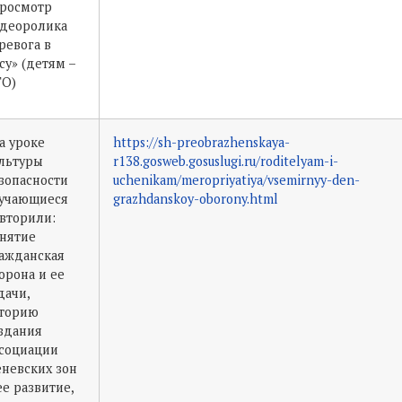
росмотр
деоролика
ревога в
су» (детям –
ГО)
а уроке
https://sh-preobrazhenskaya-
льтуры
r138.gosweb.gosuslugi.ru/roditelyam-i-
зопасности
uchenikam/meropriyatiya/vsemirnyy-den-
учающиеся
grazhdanskoy-oborony.html
вторили:
нятие
ажданская
орона и ее
дачи,
торию
здания
социации
невских зон
ее развитие,