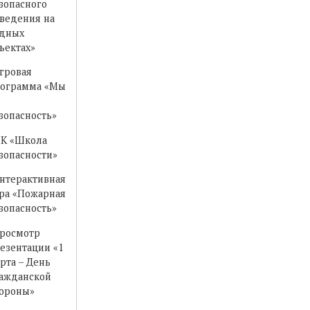
зопасного
ведения на
дных
ъектах»
гровая
ограмма «Мы
зопасность»
К «Школа
зопасности»
нтерактивная
ра «Пожарная
зопасность»
росмотр
езентации «1
рта – День
ажданской
ороны»