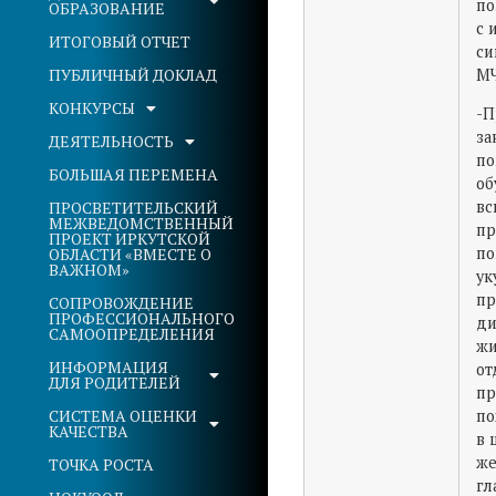
по
ОБРАЗОВАНИЕ
с 
ИТОГОВЫЙ ОТЧЕТ
си
МЧ
ПУБЛИЧНЫЙ ДОКЛАД
КОНКУРСЫ
-П
за
ДЕЯТЕЛЬНОСТЬ
по
БОЛЬШАЯ ПЕРЕМЕНА
об
вс
ПРОСВЕТИТЕЛЬСКИЙ
МЕЖВЕДОМСТВЕННЫЙ
пр
ПРОЕКТ ИРКУТСКОЙ
по
ОБЛАСТИ «ВМЕСТЕ О
ВАЖНОМ»
ук
пр
СОПРОВОЖДЕНИЕ
ПРОФЕССИОНАЛЬНОГО
д
САМООПРЕДЕЛЕНИЯ
жи
ИНФОРМАЦИЯ
от
ДЛЯ РОДИТЕЛЕЙ
пр
СИСТЕМА ОЦЕНКИ
по
КАЧЕСТВА
в 
же
ТОЧКА РОСТА
гл