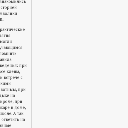
знакомились
историей
мволики
С.
рактические
нятия
могли
учающимся
помнить
авила
ведения: при
усе клеща,
и встрече с
икими
вотным, при
дыхе на
ироде, при
жаре в доме,
школе. А так
 ответить на
авные