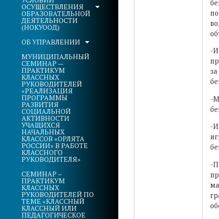
бе
ОСУЩЕСТВЛЕНИЯ
по
ОБРАЗОВАТЕЛЬНОЙ
ДЕЯТЕЛЬНОСТИ
во
(НОКУООД)
об
ОБ УПРАВЛЕНИИ
-И
МУНИЦИПАЛЬНЫЙ
пр
СЕМИНАР —
ПРАКТИКУМ
за
КЛАССНЫХ
бе
РУКОВОДИТЕЛЕЙ
«РЕАЛИЗАЦИЯ
ПРОГРАММЫ
-М
РАЗВИТИЯ
бе
СОЦИАЛЬНОЙ
АКТИВНОСТИ
УЧАЩИХСЯ
-И
НАЧАЛЬНЫХ
иг
КЛАССОВ «ОРЛЯТА
РОССИИ» В РАБОТЕ
бе
КЛАССНОГО
РУКОВОДИТЕЛЯ»
-П
СЕМИНАР –
пр
ПРАКТИКУМ
ма
КЛАССНЫХ
РУКОВОДИТЕЛЕЙ ПО
гр
ТЕМЕ «КЛАССНЫЙ
об
КЛАССНЫЙ ИЛИ
ПЕДАГОГИЧЕСКОЕ