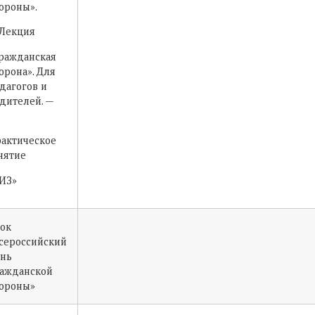
ороны».
Лекция
ражданская
орона». Для
дагогов и
дителей. —
актическое
нятие
ИЗ»
ок
сероссийский
нь
ажданской
ороны»