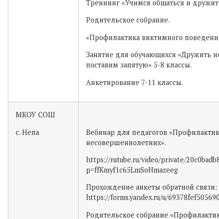
Треннинг «Учимся общаться и дружить
Родительское собрание.
«Профилактика виктимного поведени
Занятие для обучающихся «Дружить н
поставим запятую» 5-8 классы.
Анкетирование 7-11 классы.
МКОУ СОШ
с. Непа
Вебинар для педагогов «Профилакти
несовершеннолетних».
https://rutube.ru/video/private/20c0ba
p=ffKmyf1c65LmSoHmazeeg
Прохождение анкеты обратной связи:
https://forms.yandex.ru/u/69378fef5056
Родительское собрание «Профилакти