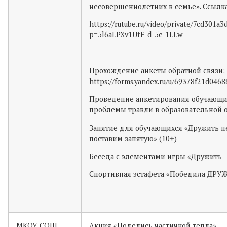
несовершеннолетних в семье». Ссылк
https://rutube.ru/video/private/7cd301
p=5l6aLPXv1UtF-d-5c-1LLw
Прохождение анкеты обратной связи:
https://forms.yandex.ru/u/69378f21d046
Проведение анкетирования обучающи
проблемы травли в образовательной 
Занятие для обучающихся «Дружить н
поставим запятую» (10+)
Беседа с элементами игры «Дружить –
Спортивная эстафета «Победила ДРУ
МКОУ СОШ
Акция «Поделись частичкой тепла»