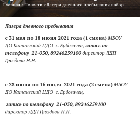
Главная
>
Новости
>
Лагеря дневного пребывания набор
Лагеря дневного пребывания
с
31
мая
по
18
июня
2021
года
(1 смена)
МБОУ
ДО Катангский ЦДО с. Ербогачен,
запись по
телефону 21-030, 89246259100
директор ЛДП
Гроздова Н.Н.
с
28
июня
по
16
июля
2021
года (2 смена)
МБОУ
ДО Катангский ЦДО с. Ербогачен,
запись по телефону 21-030, 89246259100
директор ЛДП Гроздова Н.Н.