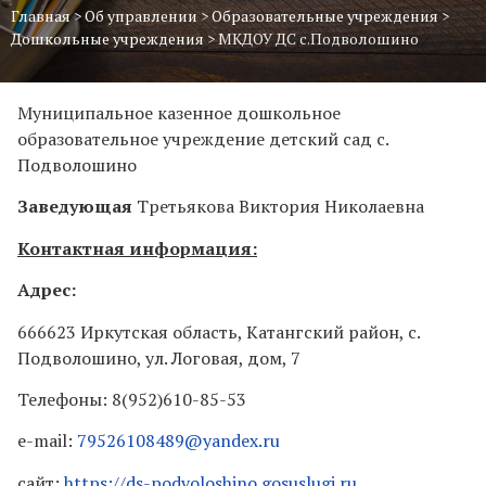
Главная
>
Об управлении
>
Образовательные учреждения
>
Дошкольные учреждения
>
МКДОУ ДС с.Подволошино
Муниципальное казенное дошкольное
образовательное учреждение детский сад с.
Подволошино
Заведующая
Третьякова Виктория Николаевна
Контактная информация:
Адрес:
666623 Иркутская область, Катангский район, с.
Подволошино, ул. Логовая, дом, 7
Телефоны: 8(952)610-85-53
e-mail:
79526108489@yandex.ru
сайт:
https://ds-podvoloshino.gosuslugi.ru