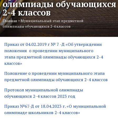
олимпиады обучающихся
2-4 классов
Главная
>
Муниципальный этап предметной
олимпиады обучающихся 2-4 классов
Приказ от 04.02.2019 г № 7 -Д «Об утверждении
положения о проведении муниципального
этапа предметной олимпиады обучающихся 2-4
классов»
Положение о проведении муниципального этапа
предметной олимпиады обучающихся 2-4 классов
Протокол муниципальной олимпиады
обучающихся 2-4 классов 2023 год
Приказ №67-Д от 18.04.2023 г. «О муниципальной
олимпиаде школьников 2-4 классов»