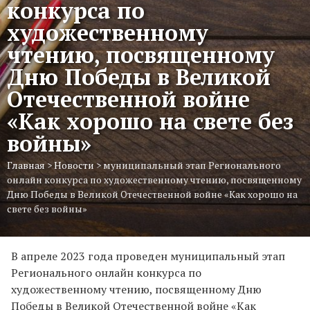
конкурса по
художественному
чтению, посвященному
Дню Победы в Великой
Отечественной войне
«Как хорошо на свете без
войны»
Главная
>
Новости
>
муниципальный этап Регионального
онлайн конкурса по художественному чтению, посвященному
Дню Победы в Великой Отечественной войне «Как хорошо на
свете без войны»
В апреле 2023 года проведен муниципальный этап
Регионального онлайн конкурса по
художественному чтению, посвященному Дню
Победы в Великой Отечественной войне «Как