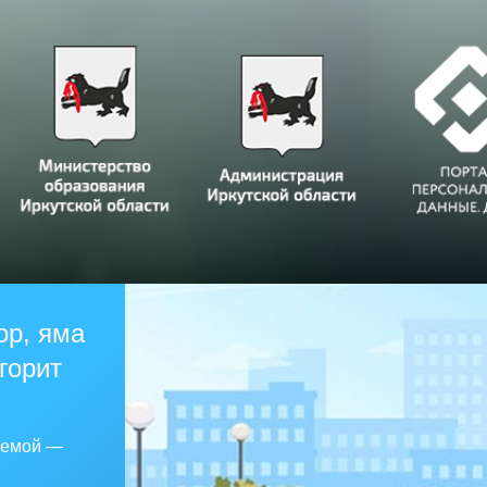
ор, яма
 горит
лемой —