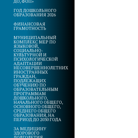
ДО, ФОП»
ГОД ДОШКОЛЬНОГО
ОБРАЗОВАНИЯ 2026
ФИНАНСОВАЯ
ГРАМОТНОСТЬ
МУНИЦИПАЛЬНЫЙ
КОМПЛЕКС МЕР ПО
ЯЗЫКОВОЙ,
СОЦИАЛЬНО-
КУЛЬТУРНОЙ И
ПСИХОЛОГИЧЕСКОЙ
АДАПТАЦИИ
НЕСОВЕРШЕННОЛЕТНИХ
ИНОСТРАННЫХ
ГРАЖДАН,
ПОДЛЕЖАЩИХ
ОБУЧЕНИЮ ПО
ОБРАЗОВАТЕЛЬНЫМ
ПРОГРАММАМ
ДОШКОЛЬНОГО,
НАЧАЛЬНОГО ОБЩЕГО,
ОСНОВНОГО ОБЩЕГО,
СРЕДНЕГО ОБЩЕГО
ОБРАЗОВАНИЯ, НА
ПЕРИОД ДО 2030 ГОДА
ЗА МЕДИЦИНУ
ЗДОРОВОГО
ДОЛГОЛЕТИЯ