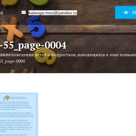
16
В
katanga.moo@yandex.ru
-55_page-0004
вила поведения детей и подростков, находящихся в зоне повыш
55_page-0004