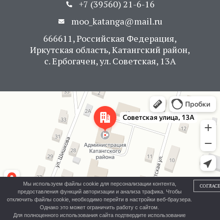
+7 (39560) 21-6-16
moo_katanga@mail.ru
666611, Российская Федерация,
Иркутская область, Катангский район,
с. Ербогачен, ул. Советская, 13А
Яндекс Карты
Советская улица, 13А — Яндекс Карты
Мы используем файлы cookie для персонализации контента,
СОГЛАС
предоставления функций авторизации и анализа трафика. Чтобы
отключить файлы cookie, необходимо перейти в настройки веб-браузера.
Однако это может ограничить работу с сайтом.
Для полноценного использования сайта подтвердите использование