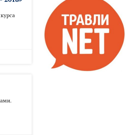
нкурса
ами.