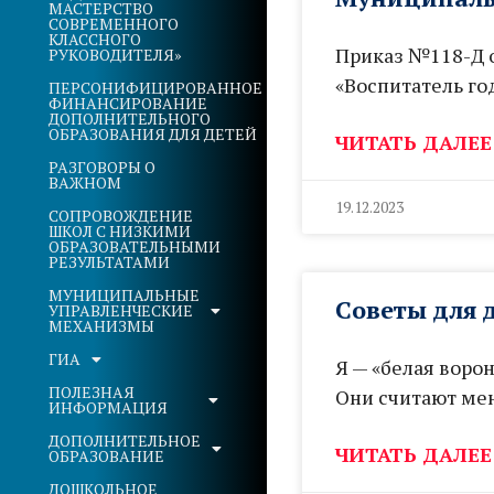
МАСТЕРСТВО
СОВРЕМЕННОГО
КЛАССНОГО
Приказ №118-Д о
РУКОВОДИТЕЛЯ»
«Воспитатель го
ПЕРСОНИФИЦИРОВАННОЕ
ФИНАНСИРОВАНИЕ
ДОПОЛНИТЕЛЬНОГО
ОБРАЗОВАНИЯ ДЛЯ ДЕТЕЙ
ЧИТАТЬ ДАЛЕЕ
РАЗГОВОРЫ О
ВАЖНОМ
19.12.2023
СОПРОВОЖДЕНИЕ
ШКОЛ С НИЗКИМИ
ОБРАЗОВАТЕЛЬНЫМИ
РЕЗУЛЬТАТАМИ
МУНИЦИПАЛЬНЫЕ
Советы для 
УПРАВЛЕНЧЕСКИЕ
МЕХАНИЗМЫ
ГИА
Я — «белая воро
ПОЛЕЗНАЯ
Они считают меня
ИНФОРМАЦИЯ
ДОПОЛНИТЕЛЬНОЕ
ЧИТАТЬ ДАЛЕЕ
ОБРАЗОВАНИЕ
ДОШКОЛЬНОЕ