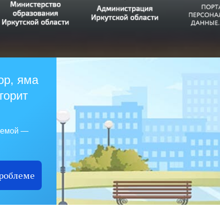
ор, яма
 горит
лемой —
проблеме