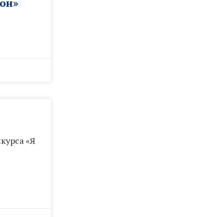
он»
курса «Я