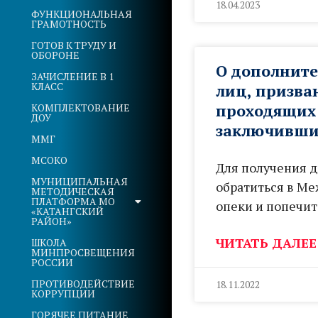
18.04.2023
ФУНКЦИОНАЛЬНАЯ
ГРАМОТНОСТЬ
ГОТОВ К ТРУДУ И
ОБОРОНЕ
О дополните
ЗАЧИСЛЕНИЕ В 1
КЛАСС
лиц, призва
проходящих 
КОМПЛЕКТОВАНИЕ
ДОУ
заключивших
ММГ
МСОКО
Для получения 
МУНИЦИПАЛЬНАЯ
обратиться в Ме
МЕТОДИЧЕСКАЯ
ПЛАТФОРМА МО
опеки и попечит
«КАТАНГСКИЙ
РАЙОН»
ЧИТАТЬ ДАЛЕЕ
ШКОЛА
МИНПРОСВЕЩЕНИЯ
РОССИИ
ПРОТИВОДЕЙСТВИЕ
18.11.2022
КОРРУПЦИИ
ГОРЯЧЕЕ ПИТАНИЕ