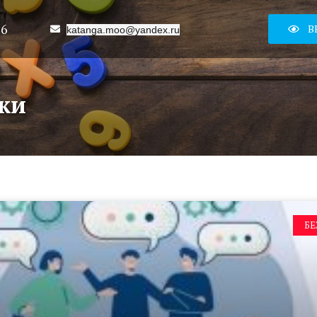
16
В
katanga.moo@yandex.ru
ики
БЕ