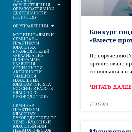
УСЛОВИЙ
ОСУЩЕСТВЛЕНИЯ
ОБРАЗОВАТЕЛЬНОЙ
ДЕЯТЕЛЬНОСТИ
(НОКУООД)
ОБ УПРАВЛЕНИИ
Конкурс со
МУНИЦИПАЛЬНЫЙ
«Вместе про
СЕМИНАР —
ПРАКТИКУМ
КЛАССНЫХ
РУКОВОДИТЕЛЕЙ
По поручению Ге
«РЕАЛИЗАЦИЯ
ПРОГРАММЫ
организовано п
РАЗВИТИЯ
СОЦИАЛЬНОЙ
социальной ант
АКТИВНОСТИ
УЧАЩИХСЯ
НАЧАЛЬНЫХ
КЛАССОВ «ОРЛЯТА
ЧИТАТЬ ДАЛЕЕ
РОССИИ» В РАБОТЕ
КЛАССНОГО
РУКОВОДИТЕЛЯ»
25.09.2024
СЕМИНАР –
ПРАКТИКУМ
КЛАССНЫХ
РУКОВОДИТЕЛЕЙ ПО
ТЕМЕ «КЛАССНЫЙ
КЛАССНЫЙ ИЛИ
Муниципальн
ПЕДАГОГИЧЕСКОЕ