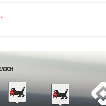
 »
ылки