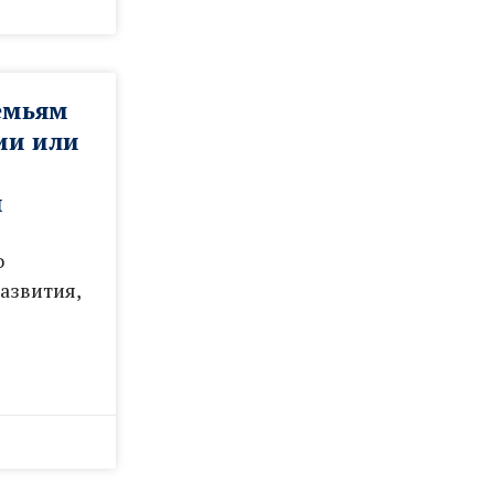
емьям
ии или
и
о
азвития,