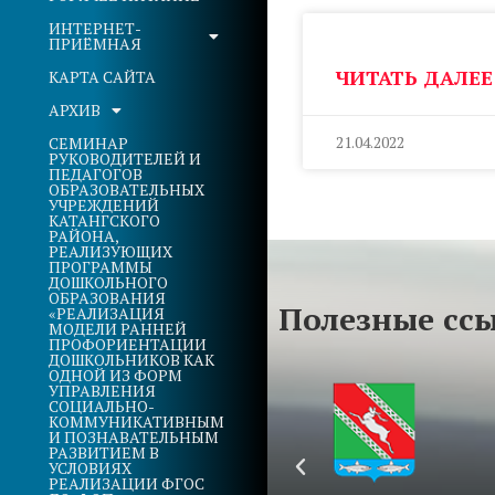
ИНТЕРНЕТ-
ПРИЁМНАЯ
ЧИТАТЬ ДАЛЕЕ
КАРТА САЙТА
АРХИВ
21.04.2022
СЕМИНАР
РУКОВОДИТЕЛЕЙ И
ПЕДАГОГОВ
ОБРАЗОВАТЕЛЬНЫХ
УЧРЕЖДЕНИЙ
КАТАНГСКОГО
РАЙОНА,
РЕАЛИЗУЮЩИХ
ПРОГРАММЫ
ДОШКОЛЬНОГО
ОБРАЗОВАНИЯ
Полезные сс
«РЕАЛИЗАЦИЯ
МОДЕЛИ РАННЕЙ
ПРОФОРИЕНТАЦИИ
ДОШКОЛЬНИКОВ КАК
ОДНОЙ ИЗ ФОРМ
УПРАВЛЕНИЯ
СОЦИАЛЬНО-
КОММУНИКАТИВНЫМ
И ПОЗНАВАТЕЛЬНЫМ
РАЗВИТИЕМ В
УСЛОВИЯХ
РЕАЛИЗАЦИИ ФГОС