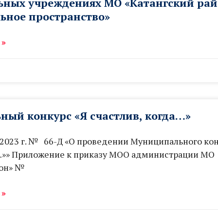
ьных учреждениях МО «Катангский рай
ьное пространство»
 »
ый конкурс «Я счастлив, когда…»
.2023 г. № 66-Д «О проведении Муниципального кон
а…»» Приложение к приказу МОО администрации МО
йон» №
 »