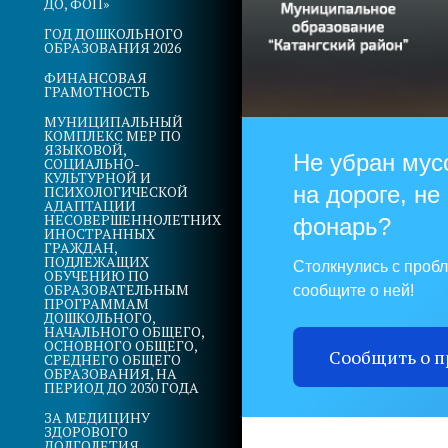
ДО, ФОП»
ГОД ДОШКОЛЬНОГО
ОБРАЗОВАНИЯ 2026
ФИНАНСОВАЯ
ГРАМОТНОСТЬ
МУНИЦИПАЛЬНЫЙ
КОМПЛЕКС МЕР ПО
ЯЗЫКОВОЙ,
Не убран мус
СОЦИАЛЬНО-
КУЛЬТУРНОЙ И
на дороге, не
ПСИХОЛОГИЧЕСКОЙ
АДАПТАЦИИ
НЕСОВЕРШЕННОЛЕТНИХ
фонарь?
ИНОСТРАННЫХ
ГРАЖДАН,
ПОДЛЕЖАЩИХ
Столкнулись с проб
ОБУЧЕНИЮ ПО
ОБРАЗОВАТЕЛЬНЫМ
сообщите о ней!
ПРОГРАММАМ
ДОШКОЛЬНОГО,
НАЧАЛЬНОГО ОБЩЕГО,
ОСНОВНОГО ОБЩЕГО,
Сообщить о 
СРЕДНЕГО ОБЩЕГО
ОБРАЗОВАНИЯ, НА
ПЕРИОД ДО 2030 ГОДА
ЗА МЕДИЦИНУ
ЗДОРОВОГО
ДОЛГОЛЕТИЯ