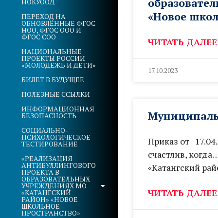
образовател
НОКУООД
«Новое школ
ПЕРЕХОД НА
ОБНОВЛЁННЫЕ ФГОС
НОО, ФГОС ООО И
ФГОС СОО
ЧИТАТЬ ДАЛЕЕ
НАЦИОНАЛЬНЫЕ
ПРОЕКТЫ РОССИИ
«МОЛОДЕЖЬ И ДЕТИ»
17.10.2023
БИЛЕТ В БУДУЩЕЕ
ПОЛЕЗНЫЕ ССЫЛКИ
ИНФОРМАЦИОННАЯ
Муниципальн
БЕЗОПАСНОСТЬ
СОЦИАЛЬНО-
ПСИХОЛОГИЧЕСКОЕ
Приказ от 17.04
ТЕСТИРОВАНИЕ
счастлив, когд
«РЕАЛИЗАЦИЯ
АНТИБУЛЛИНГОВОГО
«Катангский ра
ПРОЕКТА В
ОБРАЗОВАТЕЛЬНЫХ
УЧРЕЖДЕНИЯХ МО
ЧИТАТЬ ДАЛЕЕ
«КАТАНГСКИЙ
РАЙОН» «НОВОЕ
ШКОЛЬНОЕ
ПРОСТРАНСТВО»