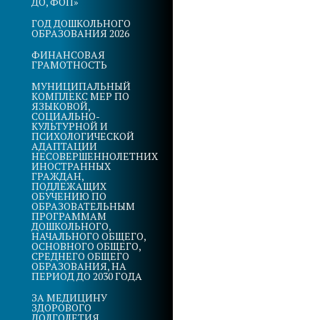
ДО, ФОП»
ГОД ДОШКОЛЬНОГО
ОБРАЗОВАНИЯ 2026
ФИНАНСОВАЯ
ГРАМОТНОСТЬ
МУНИЦИПАЛЬНЫЙ
КОМПЛЕКС МЕР ПО
ЯЗЫКОВОЙ,
СОЦИАЛЬНО-
КУЛЬТУРНОЙ И
ПСИХОЛОГИЧЕСКОЙ
АДАПТАЦИИ
НЕСОВЕРШЕННОЛЕТНИХ
ИНОСТРАННЫХ
ГРАЖДАН,
ПОДЛЕЖАЩИХ
ОБУЧЕНИЮ ПО
ОБРАЗОВАТЕЛЬНЫМ
ПРОГРАММАМ
ДОШКОЛЬНОГО,
НАЧАЛЬНОГО ОБЩЕГО,
ОСНОВНОГО ОБЩЕГО,
СРЕДНЕГО ОБЩЕГО
ОБРАЗОВАНИЯ, НА
ПЕРИОД ДО 2030 ГОДА
ЗА МЕДИЦИНУ
ЗДОРОВОГО
ДОЛГОЛЕТИЯ