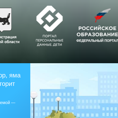
ор, яма
 горит
лемой —