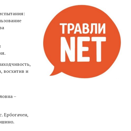
 испытания:
льзование
ва
я
ия.
находчивость,
, восхитив и
ловна –
. Ербогачен,
ошино.