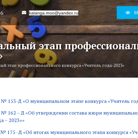
16
В
katanga.moo@yandex.ru
льный этап профессиональ
»
й этап профессионального конкурса «Учитель года-2023»
г № 153-Д «О муниципальном этапе конкурса «Учитель год
 г № 162 – Д «Об утверждении состава жюри муниципально
а – 2023»»
г № 175 -Д «Об итогах муниципального этапа конкурса «Уч