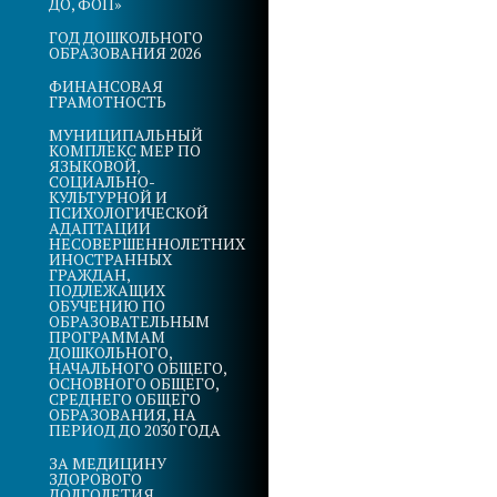
ДО, ФОП»
ГОД ДОШКОЛЬНОГО
ОБРАЗОВАНИЯ 2026
ФИНАНСОВАЯ
ГРАМОТНОСТЬ
МУНИЦИПАЛЬНЫЙ
КОМПЛЕКС МЕР ПО
ЯЗЫКОВОЙ,
СОЦИАЛЬНО-
КУЛЬТУРНОЙ И
ПСИХОЛОГИЧЕСКОЙ
АДАПТАЦИИ
НЕСОВЕРШЕННОЛЕТНИХ
ИНОСТРАННЫХ
ГРАЖДАН,
ПОДЛЕЖАЩИХ
ОБУЧЕНИЮ ПО
ОБРАЗОВАТЕЛЬНЫМ
ПРОГРАММАМ
ДОШКОЛЬНОГО,
НАЧАЛЬНОГО ОБЩЕГО,
ОСНОВНОГО ОБЩЕГО,
СРЕДНЕГО ОБЩЕГО
ОБРАЗОВАНИЯ, НА
ПЕРИОД ДО 2030 ГОДА
ЗА МЕДИЦИНУ
ЗДОРОВОГО
ДОЛГОЛЕТИЯ