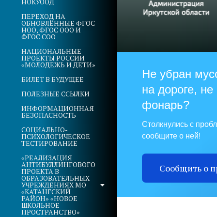
НОКУООД
ПЕРЕХОД НА
ОБНОВЛЁННЫЕ ФГОС
НОО, ФГОС ООО И
ФГОС СОО
НАЦИОНАЛЬНЫЕ
ПРОЕКТЫ РОССИИ
«МОЛОДЕЖЬ И ДЕТИ»
Не убран мус
БИЛЕТ В БУДУЩЕЕ
на дороге, не
ПОЛЕЗНЫЕ ССЫЛКИ
фонарь?
ИНФОРМАЦИОННАЯ
БЕЗОПАСНОСТЬ
Столкнулись с проб
СОЦИАЛЬНО-
ПСИХОЛОГИЧЕСКОЕ
сообщите о ней!
ТЕСТИРОВАНИЕ
«РЕАЛИЗАЦИЯ
АНТИБУЛЛИНГОВОГО
Сообщить о 
ПРОЕКТА В
ОБРАЗОВАТЕЛЬНЫХ
УЧРЕЖДЕНИЯХ МО
«КАТАНГСКИЙ
РАЙОН» «НОВОЕ
ШКОЛЬНОЕ
ПРОСТРАНСТВО»