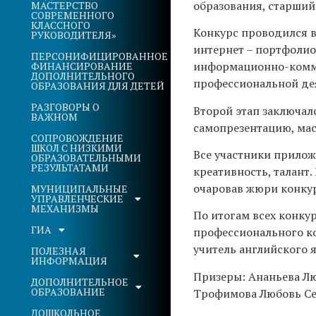
образования, старши
МАСТЕРСТВО
СОВРЕМЕННОГО
КЛАССНОГО
Конкурс проводился в
РУКОВОДИТЕЛЯ»
интернет – портфолио
ПЕРСОНИФИЦИРОВАННОЕ
информационно-комму
ФИНАНСИРОВАНИЕ
ДОПОЛНИТЕЛЬНОГО
профессиональной дея
ОБРАЗОВАНИЯ ДЛЯ ДЕТЕЙ
РАЗГОВОРЫ О
Второй этап заключал
ВАЖНОМ
самопрезентацию, мас
СОПРОВОЖДЕНИЕ
ШКОЛ С НИЗКИМИ
Все участники приложи
ОБРАЗОВАТЕЛЬНЫМИ
РЕЗУЛЬТАТАМИ
креативность, талант.
очаровав жюри конкур
МУНИЦИПАЛЬНЫЕ
УПРАВЛЕНЧЕСКИЕ
МЕХАНИЗМЫ
По итогам всех конк
ГИА
профессионального ко
учитель английского 
ПОЛЕЗНАЯ
ИНФОРМАЦИЯ
Призеры: Ананьева Лю
ДОПОЛНИТЕЛЬНОЕ
ОБРАЗОВАНИЕ
Трофимова Любовь Се
ДОШКОЛЬНОЕ