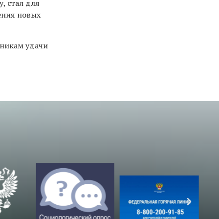
, стал для
ения новых
тникам удачи