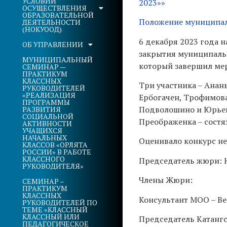
УСЛОВИЙ
2023»»
ОСУЩЕСТВЛЕНИЯ
ОБРАЗОВАТЕЛЬНОЙ
Положение муниципаль
ДЕЯТЕЛЬНОСТИ
(НОКУООД)
6 декабря 2023 года 
ОБ УПРАВЛЕНИИ
закрытия муниципальн
МУНИЦИПАЛЬНЫЙ
который завершил мер
СЕМИНАР —
ПРАКТИКУМ
КЛАССНЫХ
Три участника – Анан
РУКОВОДИТЕЛЕЙ
«РЕАЛИЗАЦИЯ
Ербогачен, Трофимова
ПРОГРАММЫ
Подволошино и Юрьев
РАЗВИТИЯ
СОЦИАЛЬНОЙ
Преображенка – состяз
АКТИВНОСТИ
УЧАЩИХСЯ
НАЧАЛЬНЫХ
Оценивало конкурс н
КЛАССОВ «ОРЛЯТА
РОССИИ» В РАБОТЕ
КЛАССНОГО
Председатель жюри: 
РУКОВОДИТЕЛЯ»
Члены Жюри:
СЕМИНАР –
ПРАКТИКУМ
КЛАССНЫХ
Консультант МОО – Ве
РУКОВОДИТЕЛЕЙ ПО
ТЕМЕ «КЛАССНЫЙ
КЛАССНЫЙ ИЛИ
Председатель Катанг
ПЕДАГОГИЧЕСКОЕ