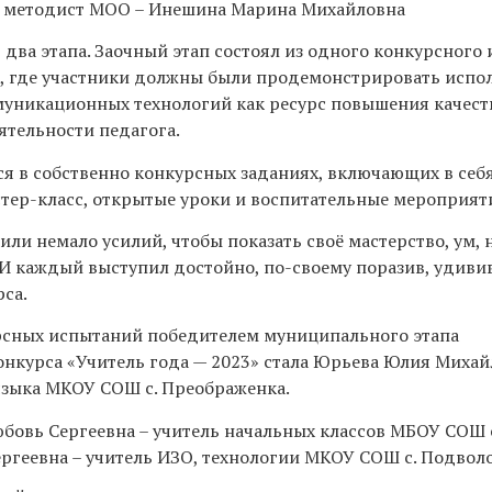
й методист МОО – Инешина Марина Михайловна
 два этапа. Заочный этап состоял из одного конкурсного
, где участники должны были продемонстрировать испо
никационных технологий как ресурс повышения качест
тельности педагога.
ся в собственно конкурсных заданиях, включающих в себ
тер-класс, открытые уроки и воспитательные мероприят
ли немало усилий, чтобы показать своё мастерство, ум, 
 И каждый выступил достойно, по-своему поразив, удивив
са.
урсных испытаний победителем муниципального этапа
нкурса «Учитель года — 2023» стала Юрьева Юлия Михай
языка МКОУ СОШ с. Преображенка.
бовь Сергеевна – учитель начальных классов МБОУ СОШ с
ргеевна – учитель ИЗО, технологии МКОУ СОШ с. Подвол