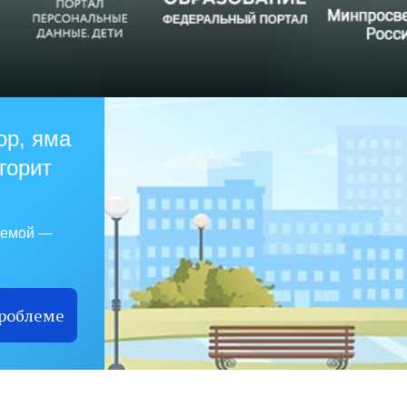
ор, яма
 горит
лемой —
проблеме