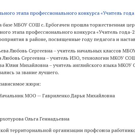
ного этапа профессионального конкурса «Учитель года
на базе МБОУ СОШ с. Ербогачен прошла торжественная це
ого этапа профессионального конкурса «Учитель года-2
оприятия в районе, посвященные году педагога и наста
ьева Любовь Сергеевна – учитель начальных классов МБО
 Любовь Сергеевна – учитель ИЗО, технологии МКОУ СОШ
а Юлия Михайловна – учитель английского языка МКОУ 
ались за звание лучшего.
езависимое жюри:
Начальник МОО — Гавриленко Дарья Михайловна
рхотурова Ольга Геннадьевна
ской территориальной организации профсоюза работник