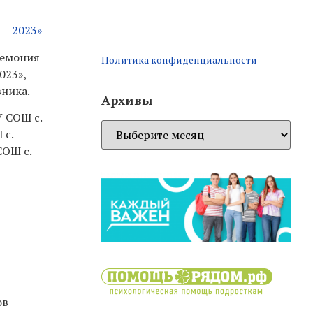
 — 2023»
ремония
Политика конфиденциальности
023»,
вника.
Архивы
У СОШ с.
 с.
СОШ с.
ов