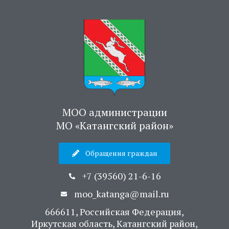
МОО администрации
МО «Катангский район»
Обращения граждан
+7 (39560) 21-6-16
moo_katanga@mail.ru
666611, Российская Федерация,
Иркутская область, Катангский район,